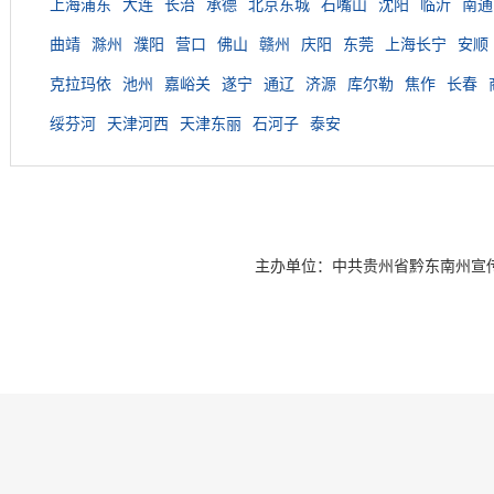
上海浦东
大连
长治
承德
北京东城
石嘴山
沈阳
临沂
南通
曲靖
滁州
濮阳
营口
佛山
赣州
庆阳
东莞
上海长宁
安顺
克拉玛依
池州
嘉峪关
遂宁
通辽
济源
库尔勒
焦作
长春
绥芬河
天津河西
天津东丽
石河子
泰安
主办单位：中共贵州省黔东南州宣传