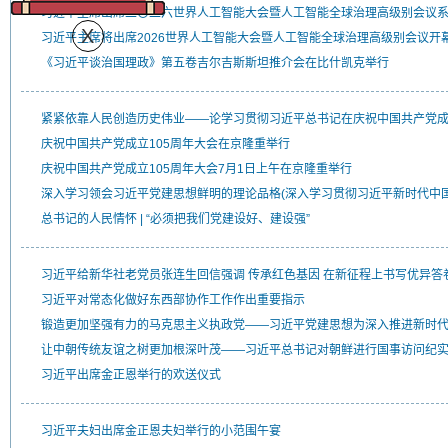
习近平主席出席二〇二六世界人工智能大会暨人工智能全球治理高级别会议
习近平主席将出席2026世界人工智能大会暨人工智能全球治理高级别会议开
《习近平谈治国理政》第五卷吉尔吉斯斯坦推介会在比什凯克举行
紧紧依靠人民创造历史伟业——论学习贯彻习近平总书记在庆祝中国共产党成
庆祝中国共产党成立105周年大会在京隆重举行
庆祝中国共产党成立105周年大会7月1日上午在京隆重举行
深入学习领会习近平党建思想鲜明的理论品格(深入学习贯彻习近平新时代中
总书记的人民情怀 | “必须把我们党建设好、建设强”
习近平给新华社老党员张连生回信强调 传承红色基因 在新征程上书写优异答
习近平对常态化做好东西部协作工作作出重要指示
锻造更加坚强有力的马克思主义执政党——习近平党建思想为深入推进新时
让中朝传统友谊之树更加根深叶茂——习近平总书记对朝鲜进行国事访问纪
习近平出席金正恩举行的欢送仪式
习近平夫妇出席金正恩夫妇举行的小范围午宴