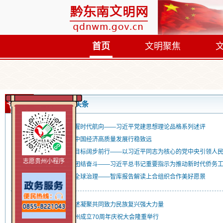
首页
文明聚焦
首页
头条
以高度的历史主动把握时代航向——习近平党建思想理论品格系列述评
习近平经济思想指引中国经济高质量发展行稳致远
向着建军一百年奋斗目标阔步前行——以习近平同志为核心的党中央引领人
志愿贵州小程序
促进海内外中华儿女团结奋斗——习近平总书记重要指示为推动新时代侨务
坚持公平正义 完善全球治理——智库报告解读上合组织合作美好愿景
习近平总书记重要论述凝聚共同致力民族复兴强大力量
黔东南苗族侗族自治州成立70周年庆祝大会隆重举行