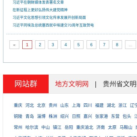
习近平在朝鲜媒体发表署名文章
在新征程上更好弘扬伟大建党精神
习近平文化思想引领文化传承发展开创新局面
习近平同埃及总统塞西就中埃建交70周年互致贺电
«
1
2
3
4
5
6
7
8
...
网站群
地方文明网
|
贵州省文明
重庆
河北
北京
贵州
山东
上海
四川
福建
湖北
浙江
辽
铜陵
青岛
淄博
株洲
绍兴
日照
嘉兴
张家港
东营
包头
常州
哈尔滨
中山
镇江
岳阳
重庆渝北
济南
太原
马鞍山