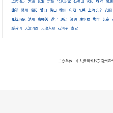
上海浦东
大连
长治
承德
北京东城
石嘴山
沈阳
临沂
南通
曲靖
滁州
濮阳
营口
佛山
赣州
庆阳
东莞
上海长宁
安顺
克拉玛依
池州
嘉峪关
遂宁
通辽
济源
库尔勒
焦作
长春
绥芬河
天津河西
天津东丽
石河子
泰安
主办单位：中共贵州省黔东南州宣传