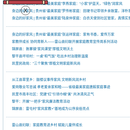
身边的好家风 | 贵州省“最美家庭”李燕家庭：“小家”护蓝天，“绿色”润家风
身边的好家风 | 贵州省“最美家庭”罗传彬家庭：田埂书记带领乡亲致富，淳
身边的好家风 | 贵州省“最美家庭”陆泉仲家庭：白衣天使到社区管家，真情
身边的好家风 | 贵州省“最美家庭”张运祥家庭：家有书香，爱传万家
家教伴成长 协同育新人——雷山县妇联开展家庭教育宣传周系列活动
锦屏县：敦寨镇“家风课堂”厚植文明沃土
黎平县坪坝村：一桌“和气饭” 吃出乡村治理新温度
凯里民政局：“三个聚焦”厚植文明家庭新风尚
从江县翠里乡：鼓楼议事传家风 文明新风润乡村
爱岗敬业写忠诚 孝老爱亲家和睦——省级最美家庭唐毅家庭事迹
凯里市南丰社区：党建“红”引领巾帼“美” 共沐清风正气
黎平：开展“一把手”家风廉洁教育活动
锦屏县：雷屯村“家风家教+”基地成为公序良俗亮点
雷山县妇联：家庭教育进乡村 赋能儿童伴成长