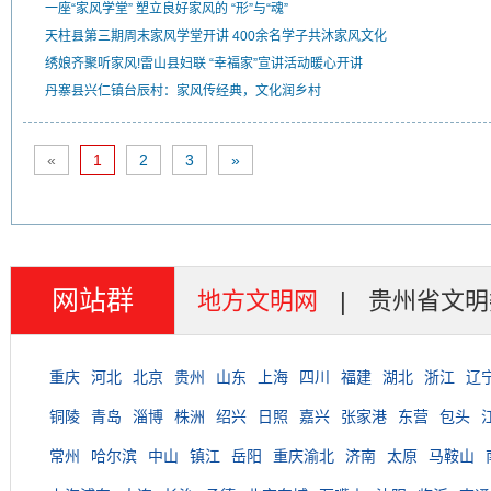
一座“家风学堂” 塑立良好家风的 “形”与“魂”
天柱县第三期周末家风学堂开讲 400余名学子共沐家风文化
绣娘齐聚听家风!雷山县妇联 “幸福家”宣讲活动暖心开讲
丹寨县兴仁镇台辰村：家风传经典，文化润乡村
«
1
2
3
»
网站群
地方文明网
|
贵州省文明
重庆
河北
北京
贵州
山东
上海
四川
福建
湖北
浙江
辽
铜陵
青岛
淄博
株洲
绍兴
日照
嘉兴
张家港
东营
包头
常州
哈尔滨
中山
镇江
岳阳
重庆渝北
济南
太原
马鞍山