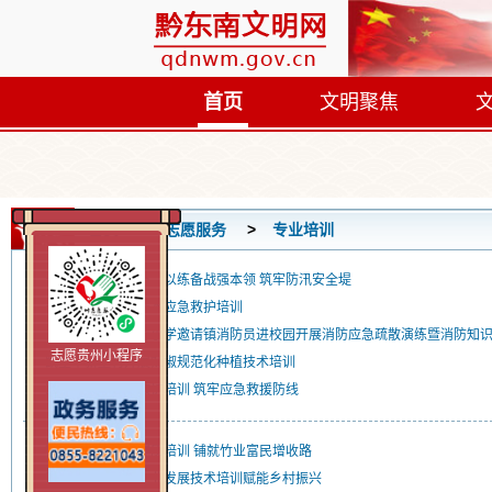
首页
文明聚焦
首页
志愿服务
专业培训
凯里市洗马河街道：以练备战强本领 筑牢防汛安全堤
凯里开展校园防溺水应急救护培训
从江县下江镇中心小学邀请镇消防员进校园开展消防应急疏散演练暨消防知
志愿贵州小程序
凯里市新堡村开展辣椒规范化种植技术培训
凯里：保安人员救护培训 筑牢应急救援防线
黎平：楠竹低改提质培训 铺就竹业富民增收路
镇远县举办肉牛产业发展技术培训赋能乡村振兴