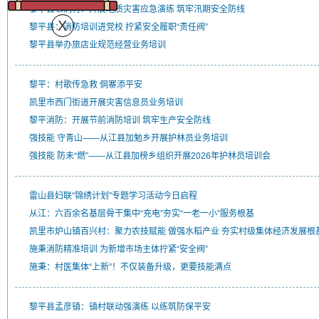
黎平县乜洞村：开展地质灾害应急演练 筑牢汛期安全防线
黎平县：消防培训进党校 拧紧安全履职“责任阀”
黎平县举办旅店业规范经营业务培训
黎平：村歌传急救 侗寨添平安
凯里市西门街道开展灾害信息员业务培训
黎平消防：开展节前消防培训 筑牢生产安全防线
强技能 守青山——从江县加勉乡开展护林员业务培训
强技能 防未“燃”——从江县加榜乡组织开展2026年护林员培训会
雷山县妇联“锦绣计划”专题学习活动今日启程
从江：六百余名基层骨干集中“充电”夯实“一老一小”服务根基
凯里市炉山镇百兴村：聚力农技赋能 做强水稻产业 夯实村级集体经济发展根
施秉消防精准培训 为新增市场主体拧紧“安全阀”
施秉：村医集体“上新”！不仅装备升级，更要技能满点
黎平县孟彦镇：镇村联动强演练 以练筑防保平安