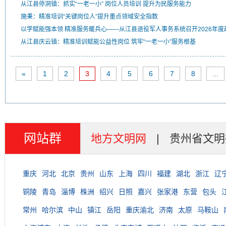
从江县停洞镇：抓实“一老一小” 岗位人员培训 提升为民服务能力
施秉：精准培训“关键岗位人”提升重点领域安全指数
以学赋能强本领 精准服务暖兵心——从江县退役军人事务系统召开2026年
从江县庆云镇：精准培训赋能公益性岗位 筑牢“一老一小”服务根基
«
1
2
3
4
5
6
7
8
...
网站群
地方文明网
|
贵州省文明
重庆
河北
北京
贵州
山东
上海
四川
福建
湖北
浙江
辽
铜陵
青岛
淄博
株洲
绍兴
日照
嘉兴
张家港
东营
包头
常州
哈尔滨
中山
镇江
岳阳
重庆渝北
济南
太原
马鞍山