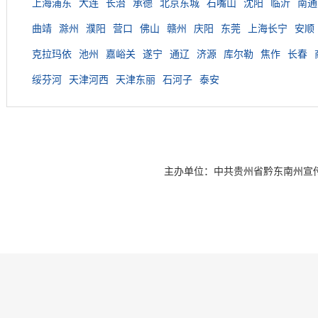
上海浦东
大连
长治
承德
北京东城
石嘴山
沈阳
临沂
南通
曲靖
滁州
濮阳
营口
佛山
赣州
庆阳
东莞
上海长宁
安顺
克拉玛依
池州
嘉峪关
遂宁
通辽
济源
库尔勒
焦作
长春
绥芬河
天津河西
天津东丽
石河子
泰安
主办单位：中共贵州省黔东南州宣传