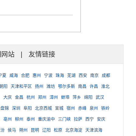
明网站
|
友情链接
宁夏
威海
合肥
惠州
宁波
珠海
芜湖
西安
南京
成都
朝阳
天津和平区
扬州
潍坊
鄂尔多斯
南昌
许昌
淮北
台
大庆
金昌
杭州
郑州
漳州
蚌埠
萍乡
绵阳
武汉
盘锦
深圳
阜阳
北京西城
宣城
宿州
赤峰
泉州
铁岭
郸
亳州
柳州
泰州
重庆渝中
三门峡
拉萨
西宁
安庆
临汾
侯马
朔州
昆明
辽阳
松原
北京海淀
天津滨海