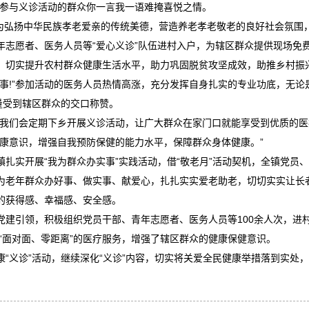
”参与义诊活动的群众你一言我一语难掩喜悦之情。
为弘扬中华民族孝老爱亲的传统美德，营造养老孝老敬老的良好社会氛围
年志愿者、医务人员等“爱心义诊”队伍进村入户，为辖区群众提供现场免
，切实提升农村群众健康生活水平，助力巩固脱贫攻坚成效，助推乡村振
!”参加活动的医务人员热情高涨，充分发挥自身扎实的专业功底，无论
量受到辖区群众的交口称赞。
们会定期下乡开展义诊活动，让广大群众在家门口就能享受到优质的医
健康意识，增强自我预防保健的能力水平，保障群众身体健康。”
实开展“我为群众办实事”实践活动，借“敬老月”活动契机，全镇党员
为老年群众办好事、做实事、献爱心，扎扎实实爱老助老，切切实实让长
的获得感、幸福感、安全感。
引领，积极组织党员干部、青年志愿者、医务人员等100余人次，进村入
了“面对面、零距离”的医疗服务，增强了辖区群众的健康保健意识。
义诊”活动，继续深化“义诊”内容，切实将关爱全民健康举措落到实处