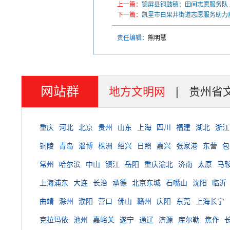
上一篇：
锦屏县铜鼓镇：田间志愿服务队
下一篇：
凯里市白果井街道志愿服务助力
责任编辑：
熊明慧
网站群
地方文明网
|
贵州省
重庆
河北
北京
贵州
山东
上海
四川
福建
湖北
浙江
铜陵
青岛
淄博
株洲
绍兴
日照
嘉兴
张家港
东营
包
常州
哈尔滨
中山
镇江
岳阳
重庆渝北
济南
太原
马
上海浦东
大连
长治
承德
北京东城
石嘴山
沈阳
临沂
曲靖
滁州
濮阳
营口
佛山
赣州
庆阳
东莞
上海长宁
克拉玛依
池州
嘉峪关
遂宁
通辽
济源
库尔勒
焦作