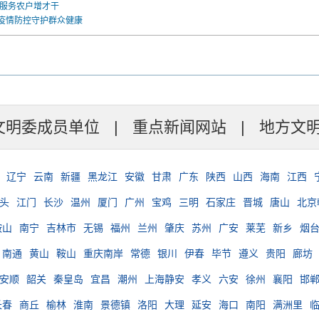
 服务农户增才干
疫情防控守护群众健康
文明委成员单位
|
重点新闻网站
|
地方文
辽宁
云南
新疆
黑龙江
安徽
甘肃
广东
陕西
山西
海南
江西
头
江门
长沙
温州
厦门
广州
宝鸡
三明
石家庄
晋城
唐山
北京
鞍山
南宁
吉林市
无锡
福州
兰州
肇庆
苏州
广安
莱芜
新乡
烟
南通
黄山
鞍山
重庆南岸
常德
银川
伊春
毕节
遵义
贵阳
廊坊
安顺
韶关
秦皇岛
宜昌
潮州
上海静安
孝义
六安
徐州
襄阳
邯
长春
商丘
榆林
淮南
景德镇
洛阳
大理
延安
海口
南阳
满洲里