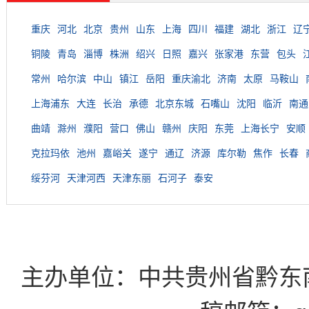
重庆
河北
北京
贵州
山东
上海
四川
福建
湖北
浙江
辽
铜陵
青岛
淄博
株洲
绍兴
日照
嘉兴
张家港
东营
包头
常州
哈尔滨
中山
镇江
岳阳
重庆渝北
济南
太原
马鞍山
上海浦东
大连
长治
承德
北京东城
石嘴山
沈阳
临沂
南通
曲靖
滁州
濮阳
营口
佛山
赣州
庆阳
东莞
上海长宁
安顺
克拉玛依
池州
嘉峪关
遂宁
通辽
济源
库尔勒
焦作
长春
绥芬河
天津河西
天津东丽
石河子
泰安
主办单位：中共贵州省黔东