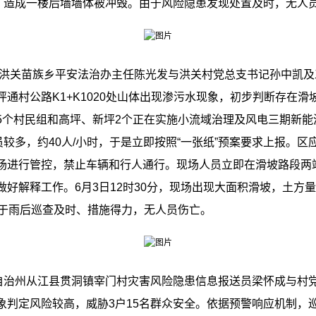
坡，造成一楼后墙墙体被冲毁。由于风险隐患发现处置及时，无人
洪关苗族乡平安法治办主任陈光发与洪关村党总支书记孙中凯及
通村公路K1+K1020处山体出现渗污水现象，初步判断存在
5个村民组和高坪、新坪2个正在实施小流域治理及风电三期新能
员较多，约40人/小时，于是立即按照“一张纸”预案要求上报。
场进行管控，禁止车辆和行人通行。现场人员立即在滑坡路段两端
好解释工作。6月3日12时30分，现场出现大面积滑坡，土方量
由于雨后巡查及时、措施得力，无人员伤亡。
治州从江县贯洞镇宰门村灾害风险隐患信息报送员梁怀成与村
象判定风险较高，威胁3户15名群众安全。依据预警响应机制，