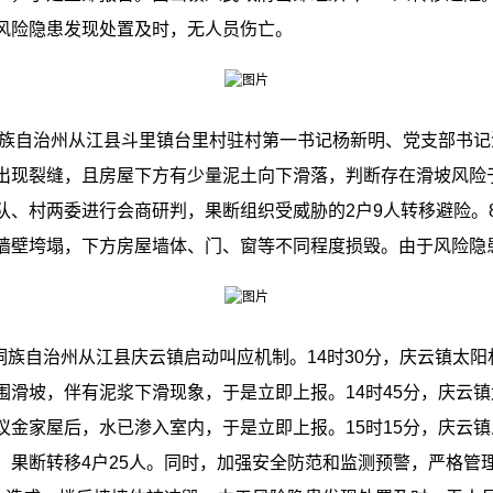
风险隐患发现处置及时，无人员伤亡。
族自治州从江县斗里镇台里村驻村第一书记杨新明、党支部书记
出现裂缝，且房屋下方有少量泥土向下滑落，判断存在滑坡风险
队、村两委进行会商研判，果断组织受威胁的2户9人转移避险。
墙壁垮塌，下方房屋墙体、门、窗等不同程度损毁。由于风险隐
侗族自治州从江县庆云镇启动叫应机制。14时30分，庆云镇太
围滑坡，伴有泥浆下滑现象，于是立即上报。14时45分，庆云
议金家屋后，水已渗入室内，于是立即上报。15时15分，庆云
，果断转移4户25人。同时，加强安全防范和监测预警，严格管