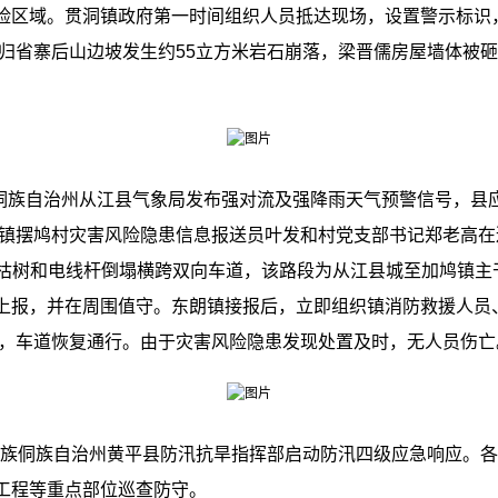
险区域。贯洞镇政府第一时间组织人员抵达现场，设置警示标识
，归省寨后山边坡发生约55立方米岩石崩落，梁晋儒房屋墙体被
族自治州从江县气象局发布强对流及强降雨天气预警信号，县应急
朗镇摆鸠村灾害风险隐患信息报送员叶发和村党支部书记郑老高在巡查
一棵枯树和电线杆倒塌横跨双向车道，该路段为从江县城至加鸠镇
上报，并在周围值守。东朗镇接报后，立即组织镇消防救援人员
6分，车道恢复通行。由于灾害风险隐患发现处置及时，无人员伤亡
苗族侗族自治州黄平县防汛抗旱指挥部启动防汛四级应急响应。
工程等重点部位巡查防守。