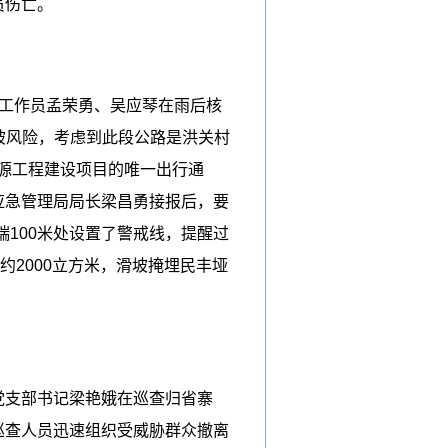
员伤亡。
工作员孟荣勇、吴应琴在雨后核
滑坡风险，考虑到此段公路是洪关村
源工程建设项目的唯一出行通
区应急管理局局长梁昌勇接报后，要
100米处设置了警戒线，提醒过
约2000立方米，滑坡掩埋民丰垭
党支部书记梁艳娥在巡查归省寨
巡查人员迅速组织受威胁群众撤离