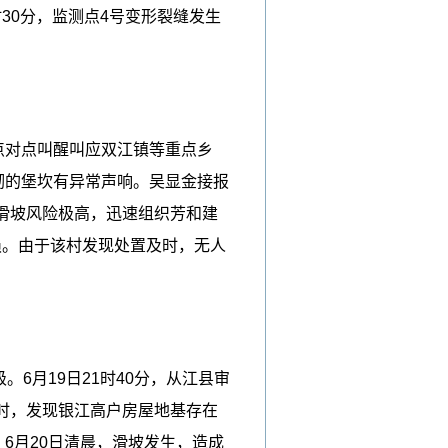
30分，监测点4号变形裂缝发生
点对点叫醒叫应双江镇等重点乡
砌的堡坎有异常声响。吴显金接报
滑坡风险极高，迅速组织芳和建
损。由于该村发现处置及时，无人
6月19日21时40分，从江县审
时，发现银江高户房屋地基存在
6月20日清晨，滑坡发生，造成