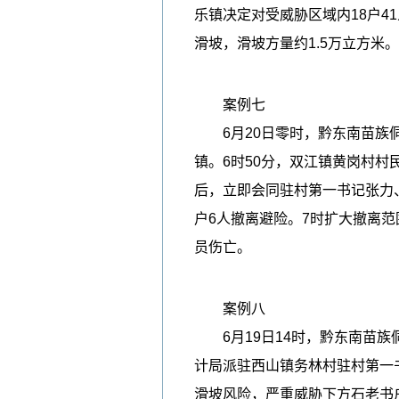
乐镇决定对受威胁区域内18户4
滑坡，滑坡方量约1.5万立方米
案例七
6月20日零时，黔东南苗族侗
镇。6时50分，双江镇黄岗村
后，立即会同驻村第一书记张力
户6人撤离避险。7时扩大撤离范
员伤亡。
案例八
6月19日14时，黔东南苗族侗
计局派驻西山镇务林村驻村第一
滑坡风险，严重威胁下方石老书户