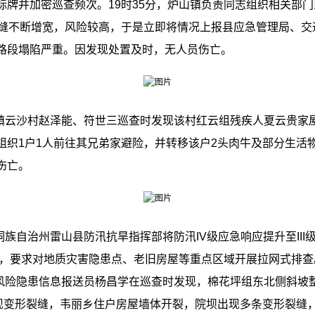
标牌并加密巡查频次。19时35分，炉山镇负责同志组织相关部
裂缝不断增宽，风险较高，于是立即将情况上报县应急管理局、交
路段塌陷严重。因发现处置及时，无人员伤亡。
镇云沙村赵泽能、符世三巡查时发现该村红云组残疾人夏云贵家
组织1户1人前往其兄弟家避险，并转移该户2头肉牛及部分生活
伤亡。
族自治州雷山县防汛抗旱指挥部将防汛IV级应急响应提升至III
各村，要求对地质灾害隐患点、老旧房屋等重点区域开展拉网式排查
风险隐患信息报送员杨昌学在巡查时发现，棉花坪组东北侧斜坡
出现变形裂缝，韦丽乡住户房屋墙体开裂，院坝出现多条变形裂缝