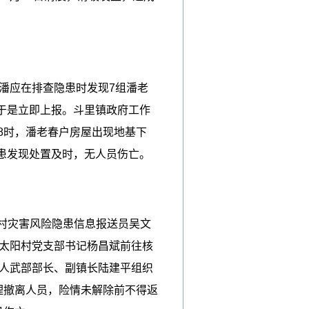
潘应在排查隐患时发现7组潘老
于是立即上报。斗里镇政府工作
8时，潘老春户房屋出现地基下
患发现处置及时，无人员伤亡。
阳村灾害风险隐患信息报送员吴文
镇太阳村党支部书记杨昌斌前往核
镇人武部部长、副镇长陆建平组织
理撤离人员，险情未解除前不得返