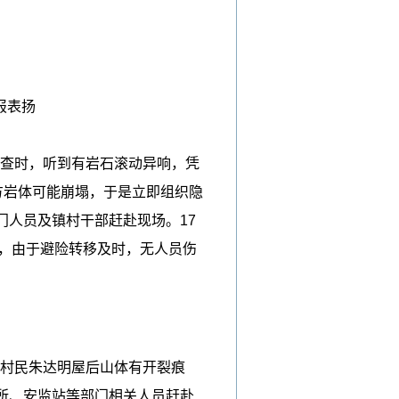
报表扬
巡查时，听到有岩石滚动异响，凭
方岩体可能崩塌，于是立即组织隐
人员及镇村干部赶赴现场。17
损，由于避险转移及时，无人员伤
，村民朱达明屋后山体有开裂痕
所、安监站等部门相关人员赶赴