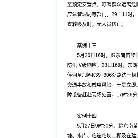
至预定安置点，叮嘱群众远离危
应急管理局等部门。29日11时
查转移及时，无人员伤亡。
案例十三
5月26日16时，黔东南苗族侗
防汛Ⅳ级响应。28日16时，东
停洞至加鸠K39+306处路边
交通事故和触电风险，于是立即
障设备赶赴现场处置。17时2
案例十四
5月27日9时30分，黔东南
塘、水库、临崖临坎工棚及在建