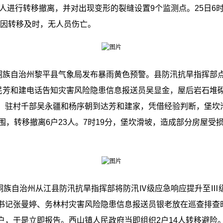
1人进行转移撤离，并对出现变形的裂缝设置9个监测点。25日6时
。因转移及时，无人员伤亡。
族自治州黎平县气象局发布暴雨黄色预警。县防汛抗旱指挥部
村民芳和建电话告知灾害风险隐患信息报送员吴显金，屋后岩石堆
、驻村千部吴永疆和杨序朝到达芳和建家，凭借经验判断，堡坎
围，转移撤离6户23人。7时19分，堡坎滑坡，造成部分房屋受
族自治州从江县防汛抗旱指挥部将防汛Ⅳ级应急响应提升至Ⅲ级。
书记张曼婷、务林村灾害风险隐患信息报送员银老放在巡查排查
，于是立即报告。西山镇人民政府当即组织2户14人转移避险。