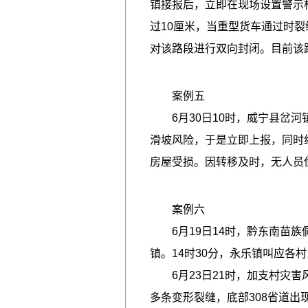
镇接报后，立即在现场设置警示
过10厘米，当重型货车通过时
对该路段进行双向封闭。目前该
案例五
6月30日10时，威宁县岔河
滑坡风险，于是立即上报，同时
房屋受损。因转移及时，无人员
案例六
6月19日14时，黔东南苗族侗
镇。14时30分，永乐镇叫应
6月23日21时，加支村灾害
多条变形裂缝，底部308省道