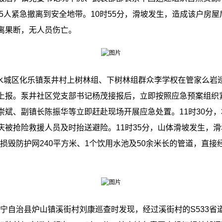
织5人紧急撤离到安全地带。10时55分，滑坡发生，造成该户房屋
离果断，无人员伤亡。
水城区化乐镇泵井村上树林组、下树林组群众李学权在管家么岩
上报。泵井社区党支部书记杨茂接报后，立即按照应急预案组织
斌、副镇长陈振华等立即赶赴现场开展应急处置。11时30分，3
被抢险救援人员及时抬送避险。11时35分，山体滑坡发生，滑坡
、损毁防护网240平方米、1个饮用水池及50余米长的管道，直接
威宁自治县炉山镇溪街村刘康巡查时发现，经过溪街村的S533省