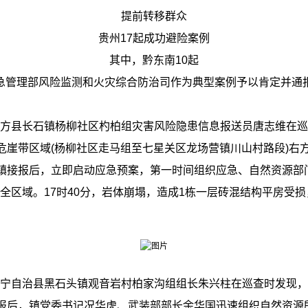
提前转移群众
贵州17起成功避险案例
其中，黔东南10起
急管理部风险监测和火灾综合防治司作为典型案例予以肯定并通
大方县长石镇杨柳社区杓柏组灾害风险隐患信息报送员唐志维在
危崖带区域(杨柳社区走马组至七星关区龙场营镇川山村路段)右
镇接报后，立即启动应急预案，第一时间组织应急、自然资源部门
至安全区域。17时40分，岩体崩塌，造成1栋一层砖混结构平房受
威宁自治县黑石头镇观音岩村柏家沟组组长朱兴柱在巡查时发现
报后，镇党委书记况华虎、武装部部长余华国迅速组织自然资源