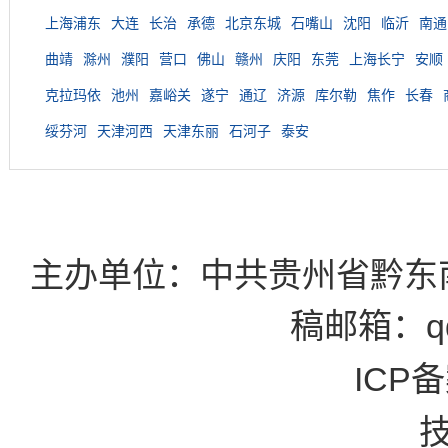
上海浦东
大连
长治
承德
北京东城
石嘴山
沈阳
临沂
南通
曲靖
滁州
濮阳
营口
佛山
赣州
庆阳
东莞
上海长宁
安顺
克拉玛依
池州
嘉峪关
遂宁
通辽
济源
库尔勒
焦作
长春
绥芬河
天津河西
天津东丽
石河子
泰安
主办单位：中共贵州省黔东
稿邮箱：qd
ICP备