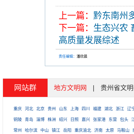
上一篇：
黔东南州多
下一篇：
生态兴农 
高质量发展综述
责任编辑：
潘欣晨
网站群
地方文明网
|
贵州省文明
重庆
河北
北京
贵州
山东
上海
四川
福建
湖北
浙江
辽
铜陵
青岛
淄博
株洲
绍兴
日照
嘉兴
张家港
东营
包头
常州
哈尔滨
中山
镇江
岳阳
重庆渝北
济南
太原
马鞍山