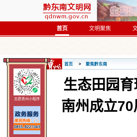
首页
文明聚焦
首页
聚焦黔东南
生态田园育
志愿贵州小程序
南州成立7