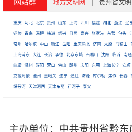
网站群
地方文明网
|
贵州省文明
重庆
河北
北京
贵州
山东
上海
四川
福建
湖北
浙江
辽
铜陵
青岛
淄博
株洲
绍兴
日照
嘉兴
张家港
东营
包头
常州
哈尔滨
中山
镇江
岳阳
重庆渝北
济南
太原
马鞍山
上海浦东
大连
长治
承德
北京东城
石嘴山
沈阳
临沂
南通
曲靖
滁州
濮阳
营口
佛山
赣州
庆阳
东莞
上海长宁
安顺
克拉玛依
池州
嘉峪关
遂宁
通辽
济源
库尔勒
焦作
长春
绥芬河
天津河西
天津东丽
石河子
泰安
主办单位：中共贵州省黔东